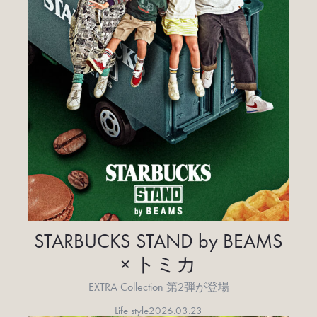
STARBUCKS STAND by BEAMS
× トミカ
EXTRA Collection 第2弾が登場
Life style
2026.03.23