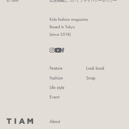
©︎ TIAM
広告掲載について
プライバシーポリシー
Kids fashion magazine
Based in Tokyo
(since 2018)
Feature
Look book
Fashion
Snap
Life style
Event
About