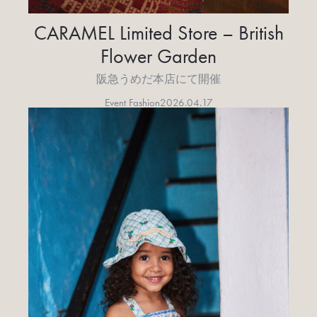
CARAMEL Limited Store – British
Flower Garden
阪急うめだ本店にて開催
Event Fashion
2026.04.17