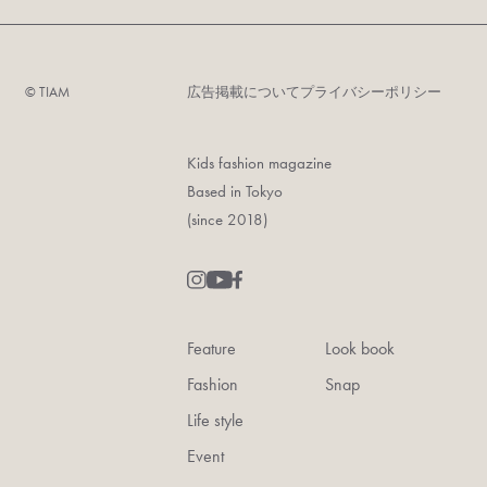
©︎ TIAM
広告掲載について
プライバシーポリシー
Kids fashion magazine
Based in Tokyo
(since 2018)
Feature
Look book
Fashion
Snap
Life style
Event