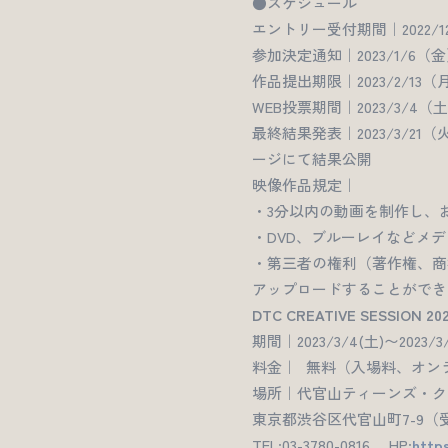
●スケジュール
エントリー受付期間｜2022/12/1（
参加決定通知｜2023/1/
作品提出期限｜2023/2/13（月
WEB投票期間｜2023/3/4（土）1
最終結果発表｜2023/3/
ージにて結果公開
映像作品規定｜
・3分以内の動画を制作し、
・DVD、ブルーレイなどメ
・第三者の権利（著作権、商
アップロードすることができ
DTC CREATIVE SESSION 20
期間｜2023/3/4(土)〜202
料金｜ 無料（入場料、オン
場所｜代官山ティーンズ・ク
東京都渋谷区代官山町7-9（
TEL:03-3780-0816 HP:
http