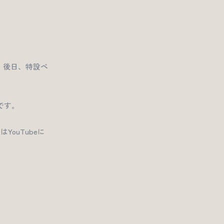
式。後日、特設ペ
です。
ouTubeに