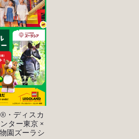
®・ディスカ
ンター東京 ×
物園ズーラシ