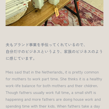
夫もブランド事業を手伝ってくれているので、
自分だけのビジネスというより、家族のビジネスのよう
に感じています。
Mies said that in the Netherlands,
it is pretty common
for mothers to work part time
.
She thinks it is a healthy
work-life
balance
for both
mothers
and their children.
Though
f
athers usually work full time, a small
shift is
happening
and more fathers
are doing
house work and
spending
time with their kids.
When
fathers take a day