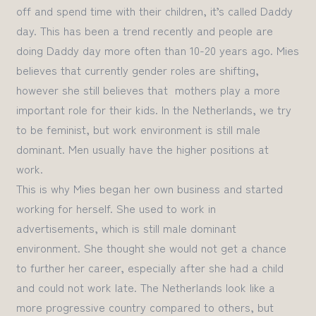
off and
spend
time with their children, it’s called Daddy
day. This has been a trend recently and people are
doing Daddy day more often than 10-20 years ago.
Mies
believes
that currently gender roles are shifting
,
however she still believes
that mothers
play a more
important role
for their kids. In the Netherlands, we try
to be feminist,
but
work environment
is still male
dominant.
Men usually
have the
higher positions at
work.
This
is why
Mies began her own business
and started
working for herself.
She used to work
in
advertisements,
which is still male dominant
environment.
She
thought she would not get a chance
to further her career,
especially
after
she had a child
and could not work late.
The Netherlands
look like a
more progressive country
compared to others, but