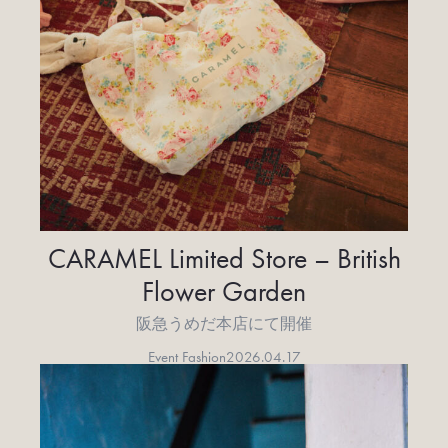
CARAMEL Limited Store – British
Flower Garden
阪急うめだ本店にて開催
Event Fashion
2026.04.17