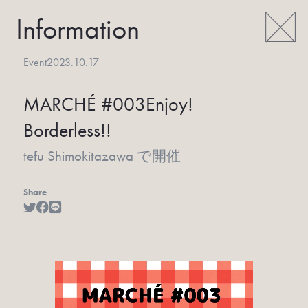
Information
Event
2023.10.17
MARCHÉ #003
Enjoy!
Borderless!!
tefu Shimokitazawa で開催
Share