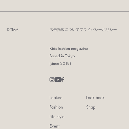
©︎ TIAM
広告掲載について
プライバシーポリシー
Kids fashion magazine
Based in Tokyo
(since 2018)
Feature
Look book
Fashion
Snap
Life style
Event