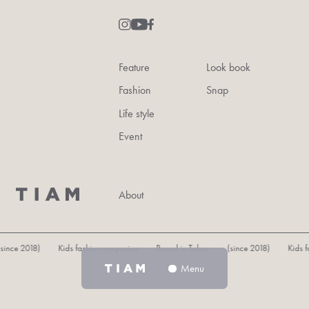
Feature
Look book
Fashion
Snap
Life style
Event
About
18) Kids fashion magazine Based in Tokyo (since 2018) Kids fashion m