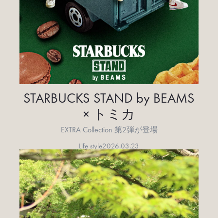
STARBUCKS STAND by BEAMS
× トミカ
EXTRA Collection 第2弾が登場
Life style
2026.03.23