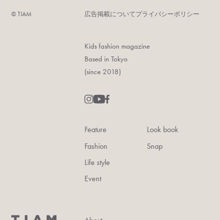
©︎ TIAM
広告掲載について
プライバシーポリシー
Kids fashion magazine
Based in Tokyo
(since 2018)
Feature
Look book
Fashion
Snap
Life style
Event