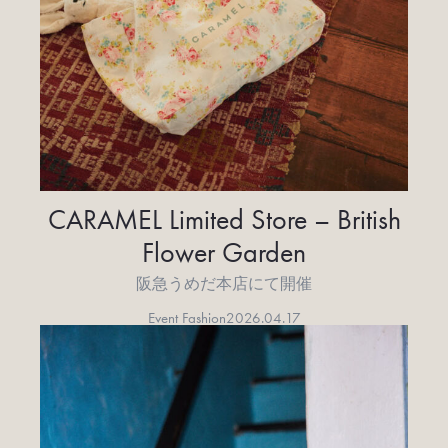
CARAMEL Limited Store – British
Flower Garden
阪急うめだ本店にて開催
Event Fashion
2026.04.17