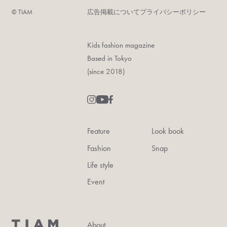
©︎ TIAM
広告掲載について
プライバシーポリシー
Kids fashion magazine
Based in Tokyo
(since 2018)
Feature
Look book
Fashion
Snap
Life style
Event
About