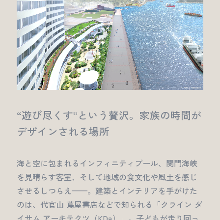
“遊び尽くす”という贅沢。家族の時間が
デザインされる場所
海と空に包まれるインフィニティプール、関門海峡
を見晴らす客室、そして地域の食文化や風土を感じ
させるしつらえ——。建築とインテリアを手がけた
のは、代官山 蔦屋書店などで知られる「クライン ダ
イサム アーキテクツ（KDa）」。子どもが走り回っ