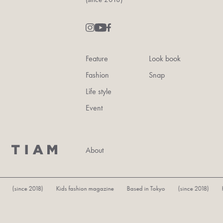
Feature
Look book
Fashion
Snap
Life style
Event
About
ince 2018) Kids fashion magazine Based in Tokyo (since 2018) Kids fas