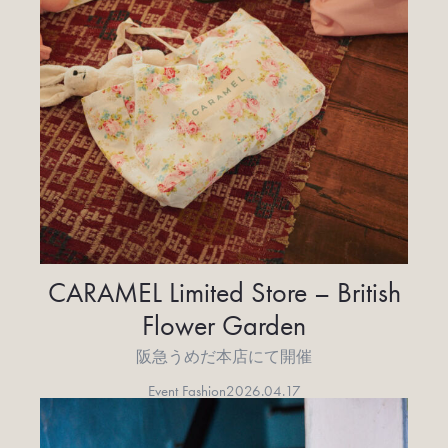
CARAMEL Limited Store – British
Flower Garden
阪急うめだ本店にて開催
Event Fashion
2026.04.17