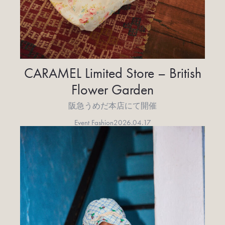
CARAMEL Limited Store – British
Flower Garden
阪急うめだ本店にて開催
Event Fashion
2026.04.17