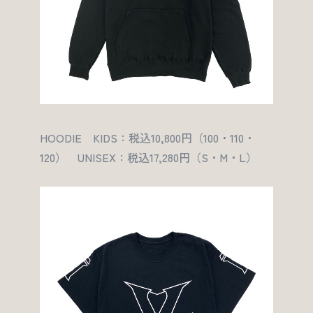
HOODIE KIDS：税込10,800円（100・110・
120） UNISEX：税込17,280円（S・M・L）