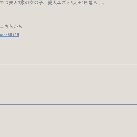
では夫と3歳の女の子、愛犬ユズと3人＋1匹暮らし。
こちらから
ner/58719