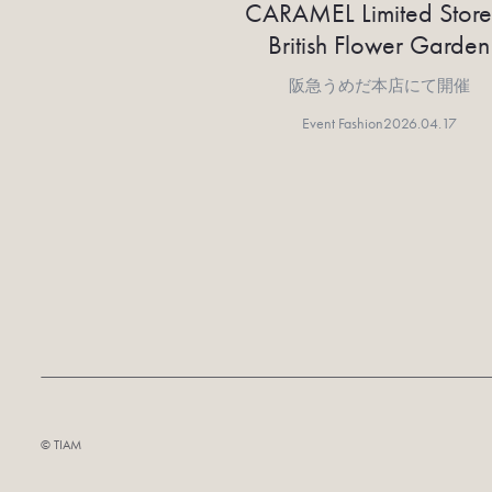
CARAMEL Limited Store
British Flower Garden
阪急うめだ本店にて開催
Event Fashion
2026.04.17
©︎ TIAM