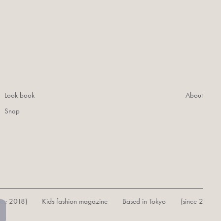
Look book
About
Snap
018) Kids fashion magazine Based in Tokyo (since 2018)
K