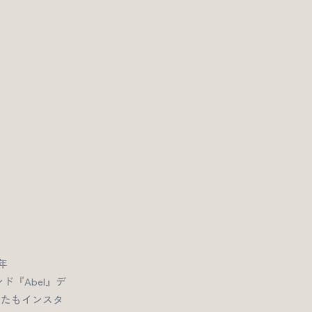
年
ンド『Abel』デ
ったもインスタ