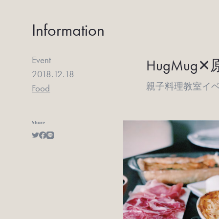
Information
Event
HugMug✕
2018.12.18
親子料理教室イ
Food
Share