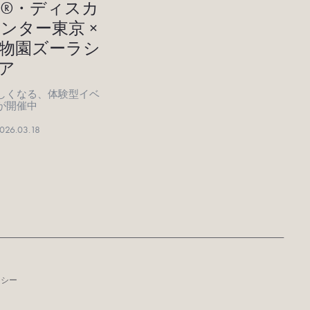
®・ディスカ
ンター東京 ×
物園ズーラシ
ア
しくなる、体験型イベ
が開催中
026.03.18
リシー