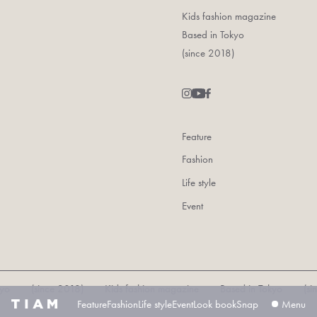
Kids fashion magazine
Based in Tokyo
(since 2018)
Feature
Fashion
Life style
Event
 (since 2018) Kids fashion magazine Based in Tokyo (since 2
Feature
Fashion
Life style
Event
Look book
Snap