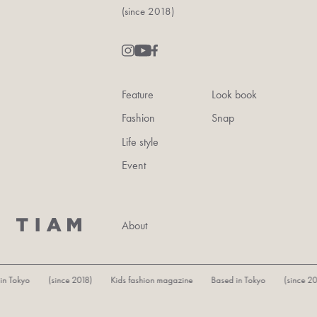
(since 2018)
Feature
Look book
Fashion
Snap
Life style
Event
About
n Tokyo (since 2018) Kids fashion magazine Based in Tokyo (since 201