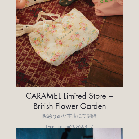
CARAMEL Limited Store –
British Flower Garden
阪急うめだ本店にて開催
Event Fashion
2026.04.17