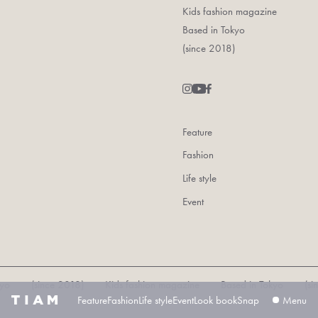
Kids fashion magazine
Based in Tokyo
(since 2018)
Feature
Fashion
Life style
Event
 (since 2018) Kids fashion magazine Based in Tokyo (since 2
Feature
Fashion
Life style
Event
Look book
Snap