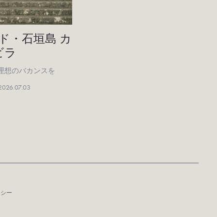
ド・石垣島 カ
ビラ
理想のバカンスを
2026.07.03
リシー