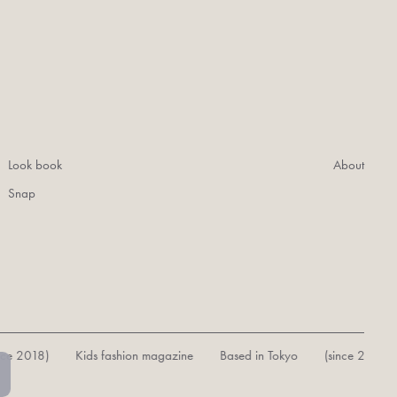
Look book
About
Snap
018) Kids fashion magazine Based in Tokyo (since 2018)
Ki