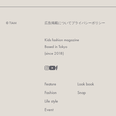
©︎ TIAM
広告掲載について
プライバシーポリシー
Kids fashion magazine
Based in Tokyo
(since 2018)
Feature
Look book
Fashion
Snap
Life style
Event