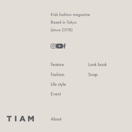
Kids fashion magazine
Based in Tokyo
(since 2018)
Feature
Look book
Fashion
Snap
Life style
Event
About