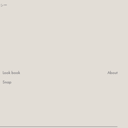
リシー
Look book
About
Snap