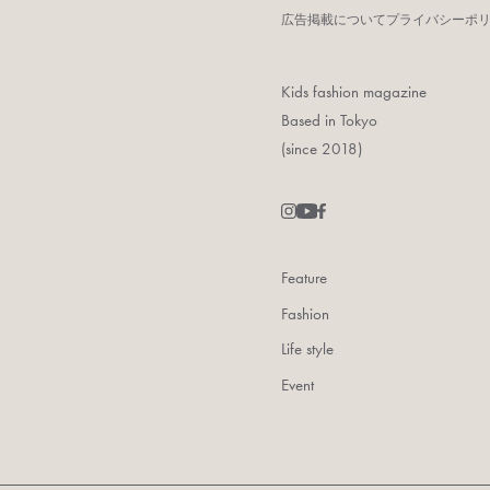
広告掲載について
プライバシーポ
Kids fashion magazine
Based in Tokyo
(since 2018)
Feature
Fashion
Life style
Event