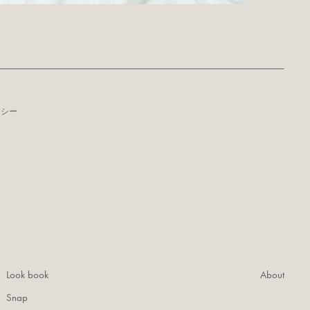
リシー
Look book
About
Snap