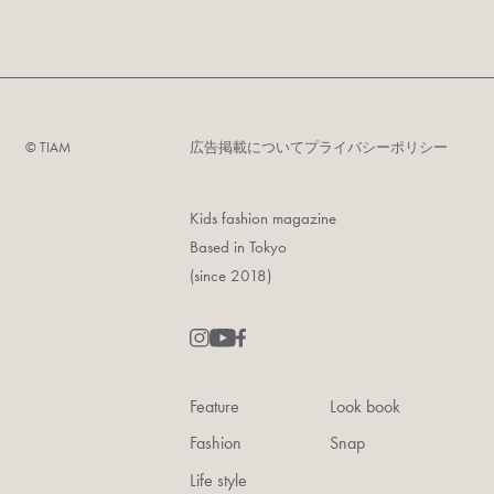
©︎ TIAM
広告掲載について
プライバシーポリシー
Kids fashion magazine
Based in Tokyo
(since 2018)
Feature
Look book
Fashion
Snap
Life style