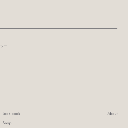
リシー
Look book
About
Snap