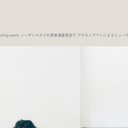
dio」 Spring shooting event ノーザンスカイの表参道直営店で プロカメラマン