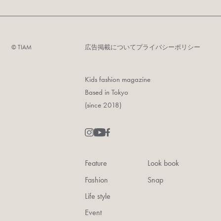
©︎ TIAM
広告掲載について
プライバシーポリシー
Kids fashion magazine
Based in Tokyo
(since 2018)
Feature
Look book
Fashion
Snap
Life style
Event