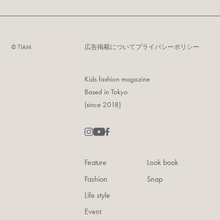
©︎ TIAM
広告掲載について
プライバシーポリシー
Kids fashion magazine
Based in Tokyo
(since 2018)
Feature
Look book
Fashion
Snap
Life style
Event