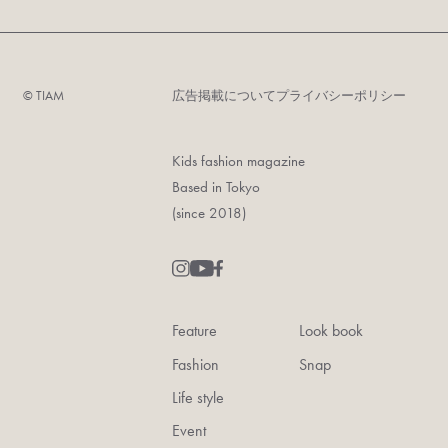
©︎ TIAM
広告掲載について
プライバシーポリシー
Kids fashion magazine
Based in Tokyo
(since 2018)
Feature
Look book
Fashion
Snap
Life style
Event