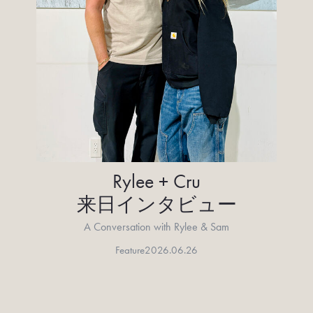
Rylee + Cru
来日インタビュー
A Conversation with Rylee & Sam
Feature
2026.06.26