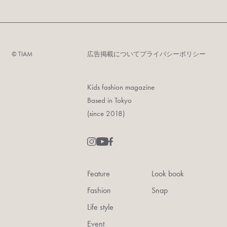
©︎ TIAM
広告掲載について
プライバシーポリシー
Kids fashion magazine
Based in Tokyo
(since 2018)
Feature
Look book
Fashion
Snap
Life style
Event