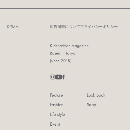
©︎ TIAM
広告掲載について
プライバシーポリシー
Kids fashion magazine
Based in Tokyo
(since 2018)
Feature
Look book
Fashion
Snap
Life style
Event