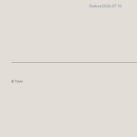
Feature
2026.07.10
©︎ TIAM