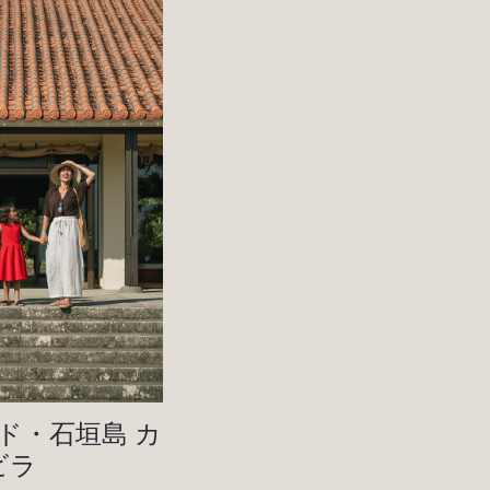
ド・石垣島 カ
ビラ