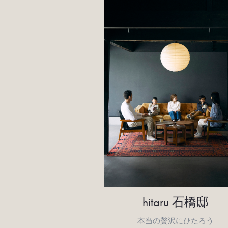
hitaru 石橋邸
本当の贅沢にひたろう