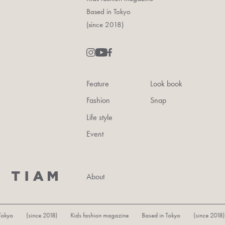
Based in Tokyo
(since 2018)
Feature
Look book
Fashion
Snap
Life style
Event
About
okyo (since 2018) Kids fashion magazine Based in Tokyo (since 2018) 