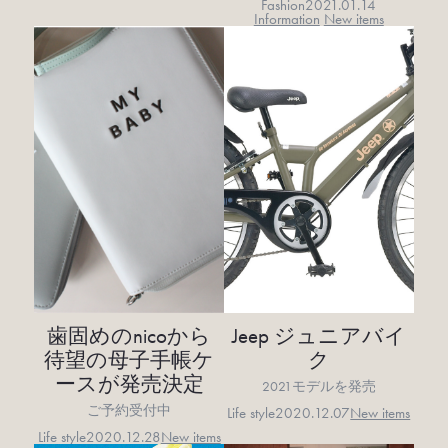
Fashion
2021.01.14
Information
New items
歯固めのnicoから
Jeep ジュニアバイ
待望の母子手帳ケ
ク
ースが発売決定
2021モデルを発売
ご予約受付中
Life style
2020.12.07
New items
Life style
2020.12.28
New items