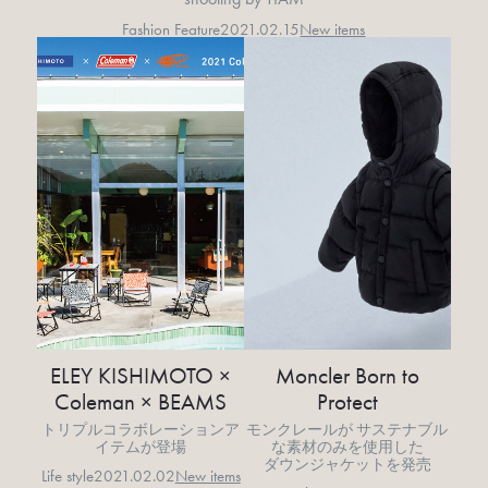
Fashion Feature
2021.02.15
New items
ELEY KISHIMOTO ×
Moncler Born to
Coleman × BEAMS
Protect
トリプルコラボレーションア
モンクレールが サステナブル
イテムが登場
な素材のみを使用した
ダウンジャケットを発売
Life style
2021.02.02
New items