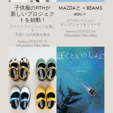
子供服のFITHが
MAZDAと＜BEAMS
新しいプロジェク
mini＞
トを始動！
コラボレーション
キッズTシャツをリリース
アートとファッションを通し
て
Fashion
2020.07.04
Information
New items
子供たちの未来を創る
Fashion
2020.07.13
Information
New items