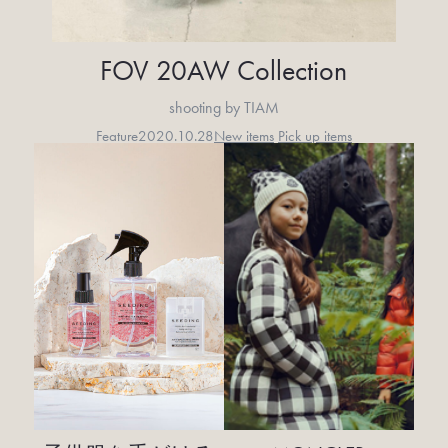
FOV 20AW Collection
shooting by TIAM
Feature
2020.10.28
New items
Pick up items