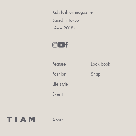
Kids fashion magazine
Based in Tokyo
(since 2018)
Feature
Look book
Fashion
Snap
Life style
Event
About