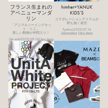
フランス生まれの
himher×YANUK
アベニューマンダ
KIDS’S
リン
コラボレーションアイテムが
間も無く発売
「アニマルソーイングキッ
ト・ミニ」
Fashion
2020.07.14
Information
New items
新しい動物が仲間入り！
Life style
2020.09.16
New items