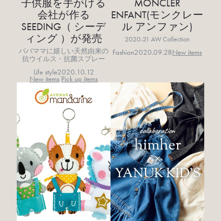
子供服を手がける
MONCLER
会社が作る
ENFANT(モンクレー
SEEDING（ シーデ
ル アンファン)
ィング ）が発売
2020-21 AW Collection
パパママに嬉しい天然由来の
Fashion
2020.09.28
New items
抗ウイルス・抗菌スプレー
Life style
2020.10.12
New items
Pick up items