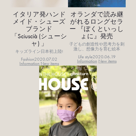
イタリア発ハンド
オランダで読み継
メイド・シューズ
がれるロングセラ
ブランド
ー 『ぼくといっし
「Sciuscià (シューシ
ょに』発売
ャ) 」
子どもの創造性や思考力を刺
激し、想像力を育む絵本
キッズライン日本初上陸!
Life style
2020.06.19
Fashion
2020.07.02
Information
New items
Information
New items