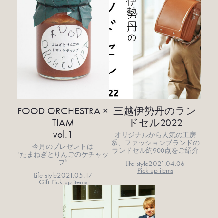
FOOD ORCHESTRA ×
三越伊勢丹のラン
TIAM
ドセル2022
vol.1
オリジナルから人気の工房
系、ファッションブランドの
今月のプレゼントは
ランドセル約900点をご紹介
"たまねぎとりんごのケチャッ
プ"
Life style
2021.04.06
Pick up items
Life style
2021.05.17
Gift
Pick up items