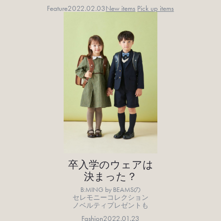
Feature
2022.02.03
New items
Pick up items
卒入学のウェアは
決まった？
B:MING by BEAMSの
セレモニーコレクション
ノベルティプレゼントも
Fashion
2022.01.23