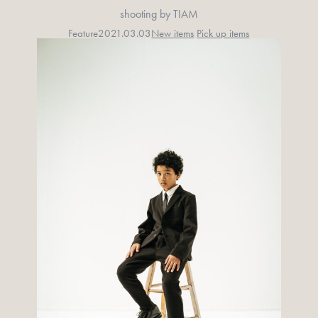
shooting by TIAM
Feature
2021.03.03
New items
Pick up items