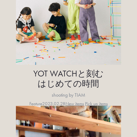
YOT WATCHと刻む
はじめての時間
shooting by TIAM
Feature
2023.02.28
New items
Pick up items