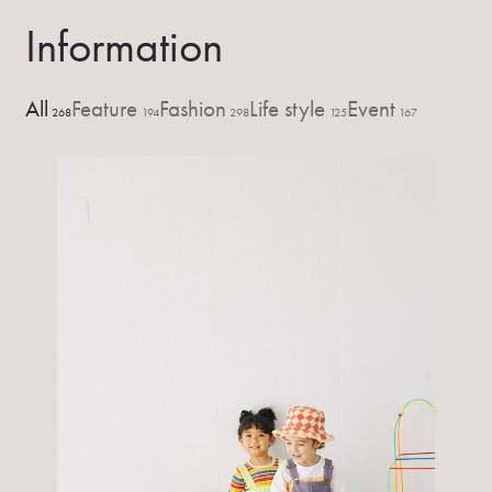
Information
All
Feature
Fashion
Life style
Event
268
194
298
125
167