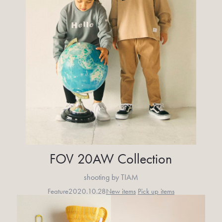
FOV 20AW Collection
shooting by TIAM
Feature
2020.10.28
New items
Pick up items