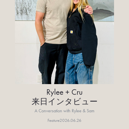
Rylee + Cru
来日インタビュー
A Conversation with Rylee & Sam
Feature
2026.06.26