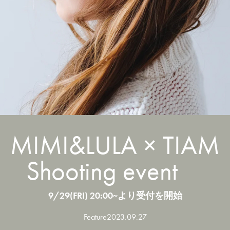
MIMI&LULA × TIAM
Shooting event
9/29(FRI) 20:00~より受付を開始
Feature
2023.09.27