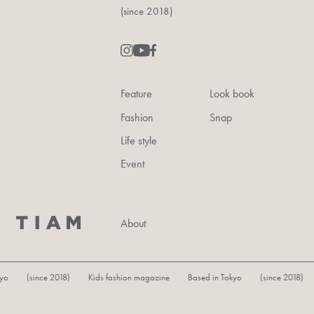
(since 2018)
Feature
Look book
Fashion
Snap
Life style
Event
About
ince 2018) Kids fashion magazine Based in Tokyo (since 2018) Kids fa